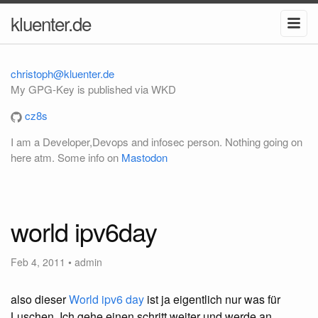
kluenter.de
christoph@kluenter.de
My GPG-Key is published via WKD
cz8s
I am a Developer,Devops and infosec person. Nothing going on
here atm. Some info on
Mastodon
world ipv6day
Feb 4, 2011
•
admin
also dieser
World ipv6 day
ist ja eigentlich nur was für
Luschen. Ich gehe einen schritt weiter und werde an